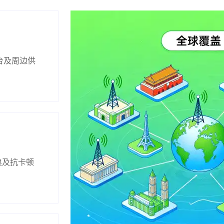
台及周边供
换及抗卡顿