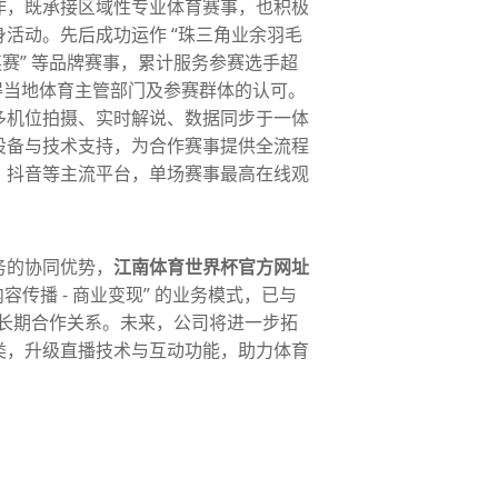
作，既承接区域性专业体育赛事，也积极
活动。先后成功运作 “珠三角业余羽毛
英赛” 等品牌赛事，累计服务参赛选手超
得当地体育主管部门及参赛群体的认可。
多机位拍摄、实时解说、数据同步于一体
设备与技术支持，为合作赛事提供全流程
、抖音等主流平台，单场赛事最高在线观
务的协同优势，
江南体育世界杯官方网址
- 内容传播 - 商业变现” 的业务模式，已与
立长期合作关系。未来，公司将进一步拓
类，升级直播技术与互动功能，助力体育